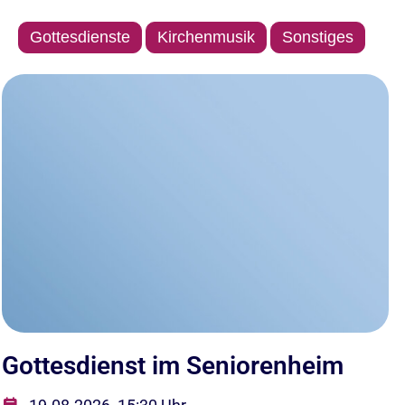
Gottesdienste
Kirchenmusik
Sonstiges
Gottesdienst im Seniorenheim
G