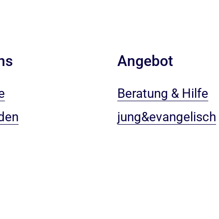
ns
Angebot
e
Beratung & Hilfe
den
jung&evangelisch