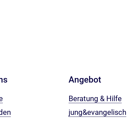
ns
Angebot
e
Beratung & Hilfe
den
jung&evangelisch