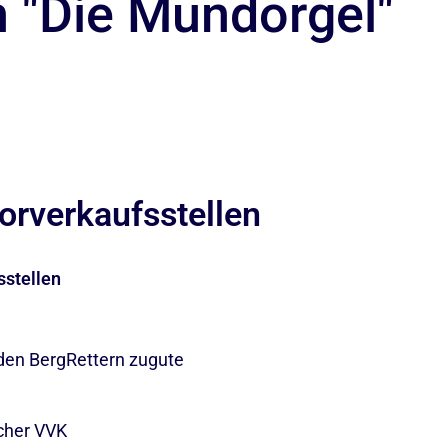
h "Die Mundorgel"
orverkaufsstellen
sstellen
en BergRettern zugute
cher VVK